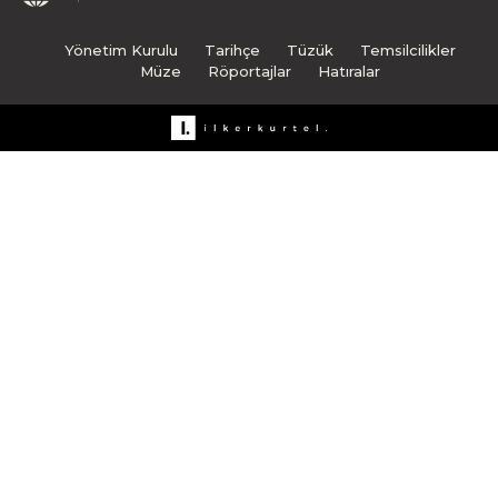
Yönetim Kurulu
Tarihçe
Tüzük
Temsilcilikler
Müze
Röportajlar
Hatıralar