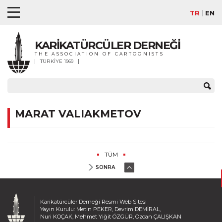
TR
EN
KARİKATÜRCÜLER DERNEĞİ
THE ASSOCIATION OF CARTOONISTS
TÜRKİYE 1969
MARAT VALIAKMETOV
TÜM
SONRA
Karikatürcüler Derneği Resmi Web Sitesi
Yayın Kurulu: Metin PEKER, Devrim DEMİRAL,
Nuri KOÇAK, Mehmet Yiğit ÖZGÜR, Özcan ÇALIŞKAN