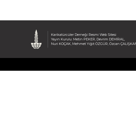
Karikatürcüler Derneği Resmi Web Sitesi
Yayın Kurulu: Metin PEKER, Devrim DEMİRAL,
Nuri KOÇAK, Mehmet Yiğit ÖZGÜR, Özcan ÇALIŞKA