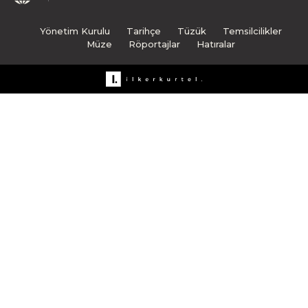
Yönetim Kurulu
Tarihçe
Tüzük
Temsilcilikler
Müze
Röportajlar
Hatıralar