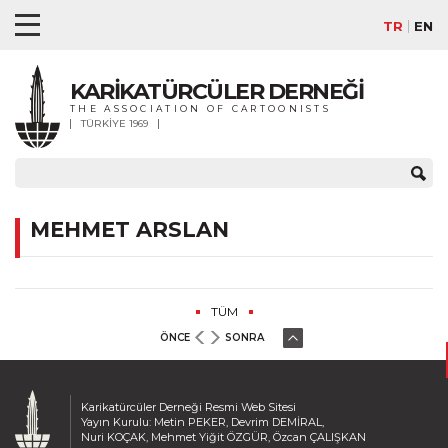
TR
EN
KARİKATÜRCÜLER DERNEĞİ
THE ASSOCIATION OF CARTOONISTS
TÜRKİYE 1969
MEHMET ARSLAN
TÜM
ÖNCE
SONRA
Karikatürcüler Derneği Resmi Web Sitesi
Yayın Kurulu: Metin PEKER, Devrim DEMİRAL,
Nuri KOÇAK, Mehmet Yiğit ÖZGÜR, Özcan ÇALIŞKAN