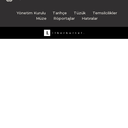
Yönetim Kurulu
Tarihçe
Tüzük
Temsilcilikler
Müze
Röportajlar
Hatıralar