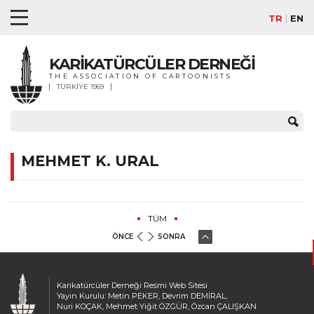
TR
EN
KARİKATÜRCÜLER DERNEĞİ
THE ASSOCIATION OF CARTOONISTS
TÜRKİYE 1969
MEHMET K. URAL
TÜM
ÖNCE
SONRA
Karikatürcüler Derneği Resmi Web Sitesi
Yayın Kurulu: Metin PEKER, Devrim DEMİRAL,
Nuri KOÇAK, Mehmet Yiğit ÖZGÜR, Özcan ÇALIŞKAN