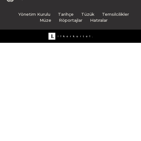
Yönetim Kurulu
Tarihçe
Tüzük
Temsilcilikler
Müze
Röportajlar
Hatıralar