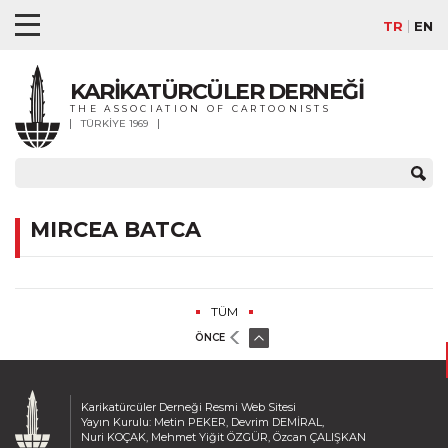
TR
EN
KARİKATÜRCÜLER DERNEĞİ
THE ASSOCIATION OF CARTOONISTS
TÜRKİYE 1969
MIRCEA BATCA
TÜM
ÖNCE
Karikatürcüler Derneği Resmi Web Sitesi
Yayın Kurulu: Metin PEKER, Devrim DEMİRAL,
Nuri KOÇAK, Mehmet Yiğit ÖZGÜR, Özcan ÇALIŞKAN