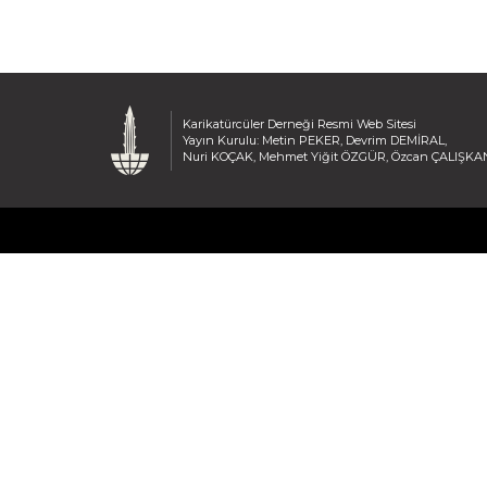
Karikatürcüler Derneği Resmi Web Sitesi
Yayın Kurulu: Metin PEKER, Devrim DEMİRAL,
Nuri KOÇAK, Mehmet Yiğit ÖZGÜR, Özcan ÇALIŞKA