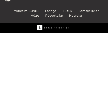
Yönetim Kurulu
Tarihçe
Tüzük
Temsilcilikler
Müze
Röportajlar
Hatıralar