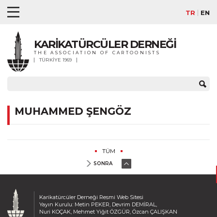
TR
EN
KARİKATÜRCÜLER DERNEĞİ
THE ASSOCIATION OF CARTOONISTS
TÜRKİYE 1969
MUHAMMED ŞENGÖZ
TÜM
SONRA
Karikatürcüler Derneği Resmi Web Sitesi
Yayın Kurulu: Metin PEKER, Devrim DEMİRAL,
Nuri KOÇAK, Mehmet Yiğit ÖZGÜR, Özcan ÇALIŞKAN