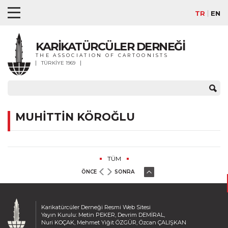
TR
EN
KARİKATÜRCÜLER DERNEĞİ
THE ASSOCIATION OF CARTOONISTS
TÜRKİYE 1969
MUHİTTİN KÖROĞLU
TÜM
ÖNCE
SONRA
Karikatürcüler Derneği Resmi Web Sitesi
Yayın Kurulu: Metin PEKER, Devrim DEMİRAL,
Nuri KOÇAK, Mehmet Yiğit ÖZGÜR, Özcan ÇALIŞKAN