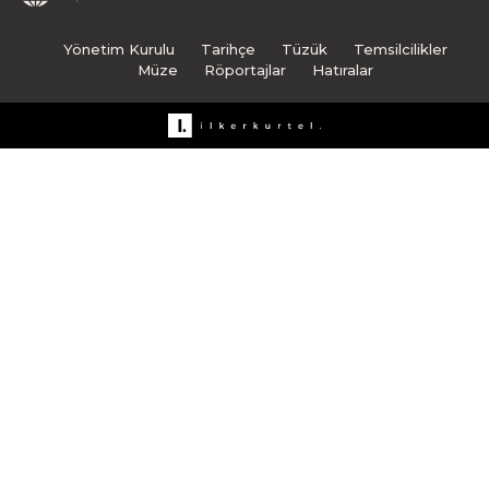
Yönetim Kurulu
Tarihçe
Tüzük
Temsilcilikler
Müze
Röportajlar
Hatıralar