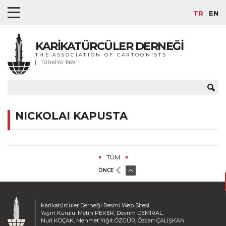
TR
EN
KARİKATÜRCÜLER DERNEĞİ
THE ASSOCIATION OF CARTOONISTS
TÜRKİYE 1969
NICKOLAI KAPUSTA
TÜM
ÖNCE
Karikatürcüler Derneği Resmi Web Sitesi
Yayın Kurulu: Metin PEKER, Devrim DEMİRAL,
Nuri KOÇAK, Mehmet Yiğit ÖZGÜR, Özcan ÇALIŞKAN