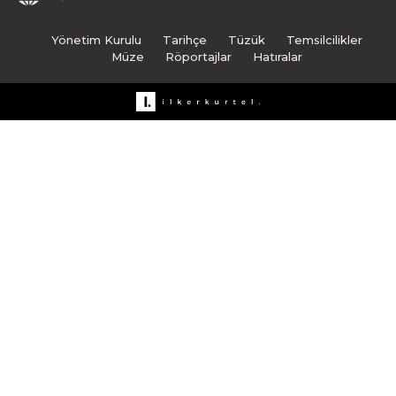
Yönetim Kurulu
Tarihçe
Tüzük
Temsilcilikler
Müze
Röportajlar
Hatıralar