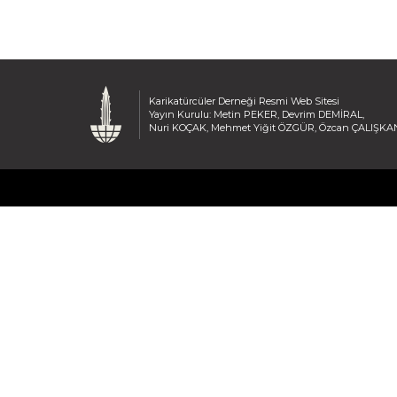
Karikatürcüler Derneği Resmi Web Sitesi
Yayın Kurulu: Metin PEKER, Devrim DEMİRAL,
Nuri KOÇAK, Mehmet Yiğit ÖZGÜR, Özcan ÇALIŞKA