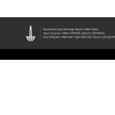
Karikatürcüler Derneği Resmi Web Sitesi
Yayın Kurulu: Metin PEKER, Devrim DEMİRAL,
Nuri KOÇAK, Mehmet Yiğit ÖZGÜR, Özcan ÇALIŞKA