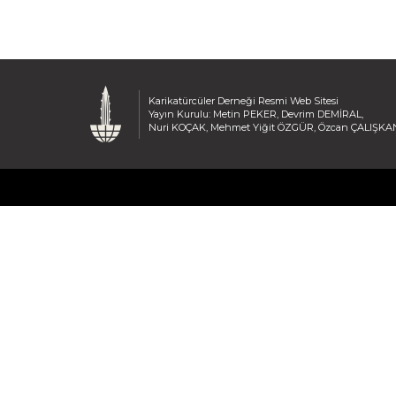
Karikatürcüler Derneği Resmi Web Sitesi
Yayın Kurulu: Metin PEKER, Devrim DEMİRAL,
Nuri KOÇAK, Mehmet Yiğit ÖZGÜR, Özcan ÇALIŞKA