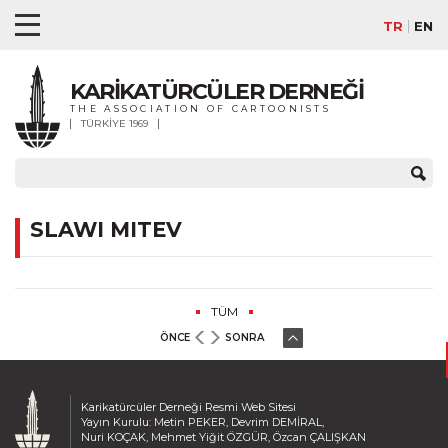
TR
EN
KARİKATÜRCÜLER DERNEĞİ
THE ASSOCIATION OF CARTOONISTS
TÜRKİYE 1969
SLAWI MITEV
TÜM
ÖNCE
SONRA
Karikatürcüler Derneği Resmi Web Sitesi
Yayın Kurulu: Metin PEKER, Devrim DEMİRAL,
Nuri KOÇAK, Mehmet Yiğit ÖZGÜR, Özcan ÇALIŞKAN