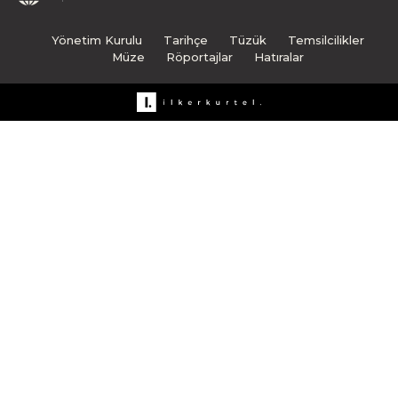
Yönetim Kurulu
Tarihçe
Tüzük
Temsilcilikler
Müze
Röportajlar
Hatıralar