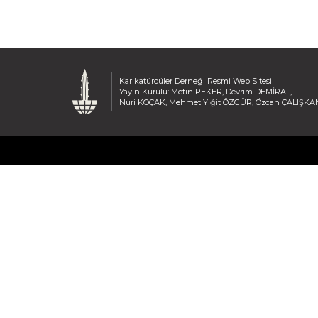
Karikatürcüler Derneği Resmi Web Sitesi
Yayın Kurulu: Metin PEKER, Devrim DEMİRAL,
Nuri KOÇAK, Mehmet Yiğit ÖZGÜR, Özcan ÇALIŞKA