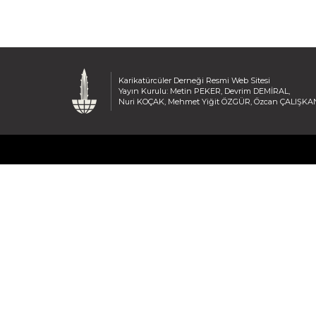
Karikatürcüler Derneği Resmi Web Sitesi
Yayın Kurulu: Metin PEKER, Devrim DEMİRAL,
Nuri KOÇAK, Mehmet Yiğit ÖZGÜR, Özcan ÇALIŞKA