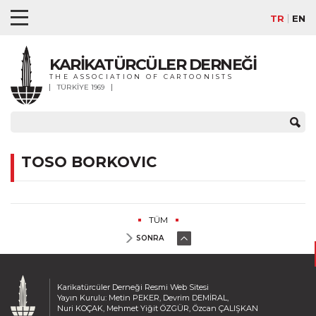
TR
EN
KARİKATÜRCÜLER DERNEĞİ
THE ASSOCIATION OF CARTOONISTS
TÜRKİYE 1969
TOSO BORKOVIC
TÜM
SONRA
Karikatürcüler Derneği Resmi Web Sitesi
Yayın Kurulu: Metin PEKER, Devrim DEMİRAL,
Nuri KOÇAK, Mehmet Yiğit ÖZGÜR, Özcan ÇALIŞKAN