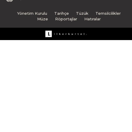
Yönetim Kurulu
Tarihçe
Tüzük
Temsilcilikler
Müze
Röportajlar
Hatıralar