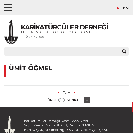
TR
EN
KARİKATÜRCÜLER DERNEĞİ
THE ASSOCIATION OF CARTOONISTS
TÜRKİYE 1969
ÜMİT ÖĞMEL
TÜM
ÖNCE
SONRA
Karikatürcüler Derneği Resmi Web Sitesi
Yayın Kurulu: Metin PEKER, Devrim DEMİRAL,
Nuri KOÇAK, Mehmet Yiğit ÖZGÜR, Özcan ÇALIŞKAN