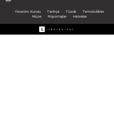
Yönetim Kurulu
Tarihçe
Tüzük
Temsilcilikler
Müze
Röportajlar
Hatıralar