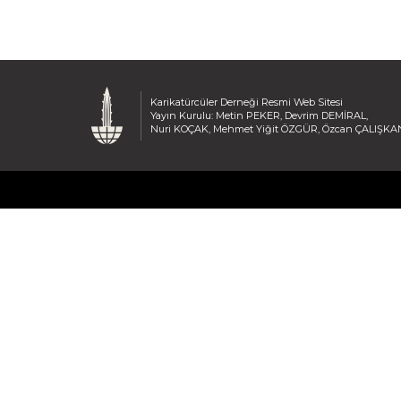
Karikatürcüler Derneği Resmi Web Sitesi
Yayın Kurulu: Metin PEKER, Devrim DEMİRAL,
Nuri KOÇAK, Mehmet Yiğit ÖZGÜR, Özcan ÇALIŞKA