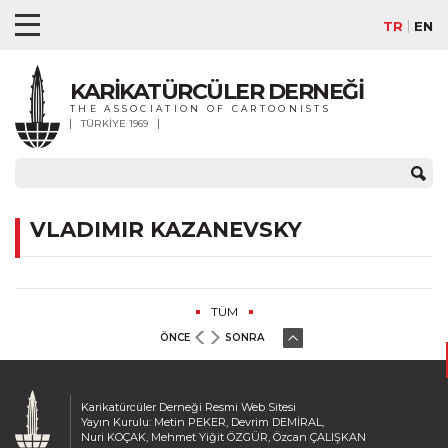
TR
EN
KARİKATÜRCÜLER DERNEĞİ
THE ASSOCIATION OF CARTOONISTS
TÜRKİYE 1969
VLADIMIR KAZANEVSKY
TÜM
ÖNCE
SONRA
Karikatürcüler Derneği Resmi Web Sitesi
Yayın Kurulu: Metin PEKER, Devrim DEMİRAL,
Nuri KOÇAK, Mehmet Yiğit ÖZGÜR, Özcan ÇALIŞKAN