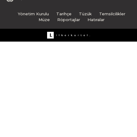
Yönetim Kurulu
Tarihçe
Tüzük
Temsilcilikler
Müze
Röportajlar
Hatıralar