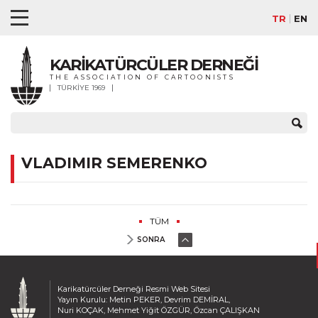
TR
EN
KARİKATÜRCÜLER DERNEĞİ
THE ASSOCIATION OF CARTOONISTS
TÜRKİYE 1969
VLADIMIR SEMERENKO
TÜM
SONRA
Karikatürcüler Derneği Resmi Web Sitesi
Yayın Kurulu: Metin PEKER, Devrim DEMİRAL,
Nuri KOÇAK, Mehmet Yiğit ÖZGÜR, Özcan ÇALIŞKAN