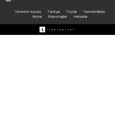
Yönetim Kurulu
Tarihçe
Tüzük
Temsilcilikler
Müze
Röportajlar
Hatıralar