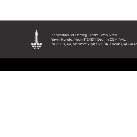
Karikatürcüler Derneği Resmi Web Sitesi
Yayın Kurulu: Metin PEKER, Devrim DEMİRAL,
Nuri KOÇAK, Mehmet Yiğit ÖZGÜR, Özcan ÇALIŞKA