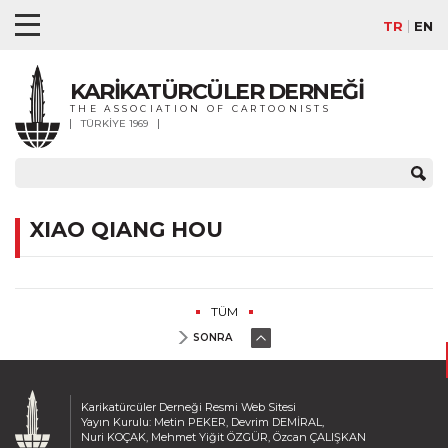
TR
EN
KARİKATÜRCÜLER DERNEĞİ
THE ASSOCIATION OF CARTOONISTS
TÜRKİYE 1969
XIAO QIANG HOU
TÜM
SONRA
Karikatürcüler Derneği Resmi Web Sitesi
Yayın Kurulu: Metin PEKER, Devrim DEMİRAL,
Nuri KOÇAK, Mehmet Yiğit ÖZGÜR, Özcan ÇALIŞKAN