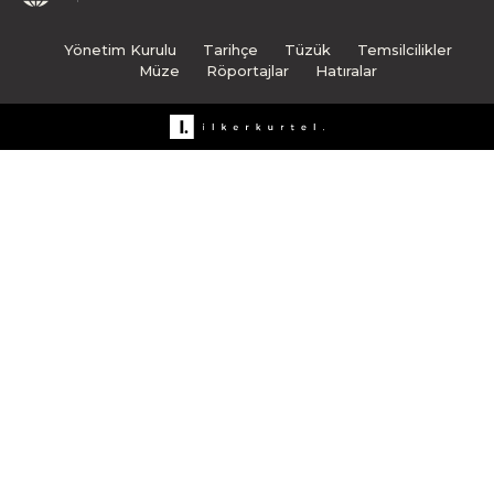
Yönetim Kurulu
Tarihçe
Tüzük
Temsilcilikler
Müze
Röportajlar
Hatıralar