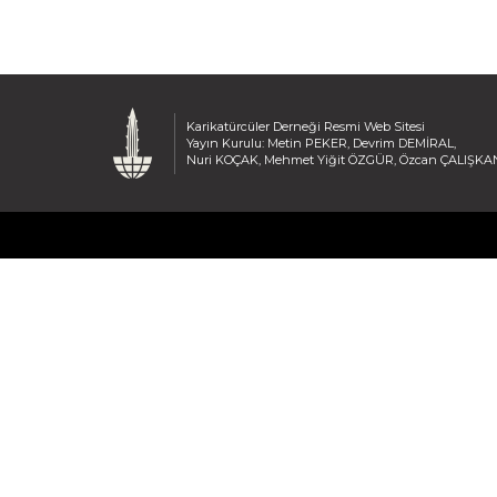
Karikatürcüler Derneği Resmi Web Sitesi
Yayın Kurulu: Metin PEKER, Devrim DEMİRAL,
Nuri KOÇAK, Mehmet Yiğit ÖZGÜR, Özcan ÇALIŞKA