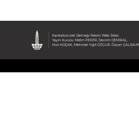
Karikatürcüler Derneği Resmi Web Sitesi
Yayın Kurulu: Metin PEKER, Devrim DEMİRAL,
Nuri KOÇAK, Mehmet Yiğit ÖZGÜR, Özcan ÇALIŞKA