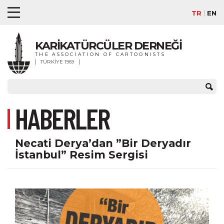
TR
EN
KARİKATÜRCÜLER DERNEĞİ
THE ASSOCIATION OF CARTOONISTS
TÜRKİYE 1969
HABERLER
Necati Derya’dan ”Bir Deryadır
İstanbul” Resim Sergisi