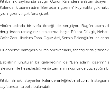
Kitabın ilk sayfasında sevgili Öznur Kalender’i anlatan duayen 
Kalender kitabının adını “Ben adamı çizerim” koymakta çok hakl
iyisini çizer ve çok fena çizer!..
Albüm aslında bir vefa örneği de sergiliyor. Bugün aramızd
dergisinden tanıdığınız ustalarımızı, başta Bülent Düzgit, Nehar 
Cafer Zorlu, İbrahim Tapa, Oğuz Aral, Semih Balcıoğlu’nu da anmı
Bir döneme damgasını vuran politikacıların, sanatçılar da çizilm
Babıali’nin unutulan bir geleneğinin de “Ben adamı çizerim” a
izleyicileri ile hesaplaştığı ya da zamanın akışı içinde yüzleştiği a
*
Kitabı almak isteyenler
kalenderenk@hotmail.com
, İnstegra
sayfasından talepte bulunabilir.