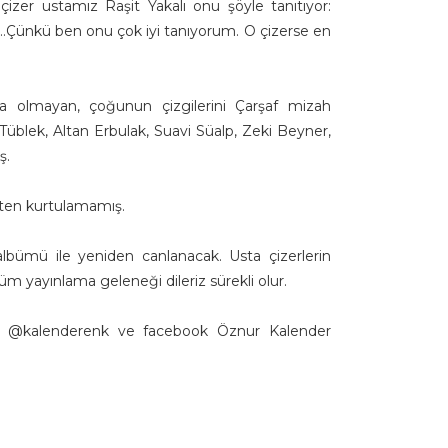
çizer ustamız Raşit Yakalı onu şöyle tanıtıyor:
ı…Çünkü ben onu çok iyi tanıyorum. O çizerse en
a olmayan, çoğunun çizgilerini Çarşaf mizah
Tüblek, Altan Erbulak, Suavi Süalp, Zeki Beyner,
ş.
ekten kurtulamamış.
lbümü ile yeniden canlanacak. Usta çizerlerin
lbüm yayınlama geleneği dileriz sürekli olur.
m @kalenderenk ve facebook Öznur Kalender