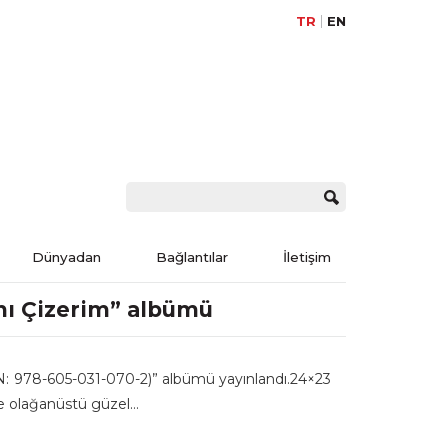
TR
EN
Dünyadan
Bağlantılar
İletişim
mı Çizerim” albümü
N: 978-605-031-070-2)” albümü yayınlandı.24×23
le olağanüstü güzel…