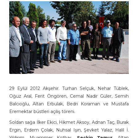
29 Eylül 2012 Akşehir. Turhan Selçuk, Nehar Tüblek,
Oğuz Aral, Ferit Öngören, Cemal Nadir Güler, Semih
Balcıoğlu, Altan Erbulak, Bedri Koraman ve Mustafa
Eremektar büstleri açılış töreni.
Soldan sağa İlker Ekici, Hikmet Aksoy, Adnan Taç, Burak
Ergin, Erdem Çolak, Nuhsal Işın, Şevket Yalaz, Halil İ.
Yıldırım, Muammer Kotbaş,
Seçkin Temur
, Altan