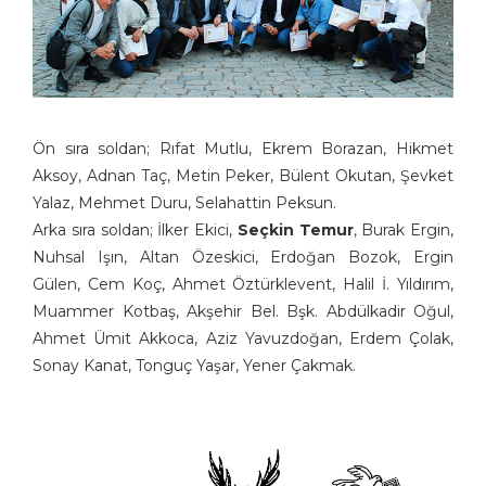
Ön sıra soldan; Rıfat Mutlu, Ekrem Borazan, Hikmet
Aksoy, Adnan Taç, Metin Peker, Bülent Okutan, Şevket
Yalaz, Mehmet Duru, Selahattin Peksun.
Arka sıra soldan; İlker Ekici,
Seçkin Temur
, Burak Ergin,
Nuhsal Işın, Altan Özeskici, Erdoğan Bozok, Ergin
Gülen, Cem Koç, Ahmet Öztürklevent, Halil İ. Yıldırım,
Muammer Kotbaş, Akşehir Bel. Bşk. Abdülkadir Oğul,
Ahmet Ümit Akkoca, Aziz Yavuzdoğan, Erdem Çolak,
Sonay Kanat, Tonguç Yaşar, Yener Çakmak.