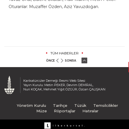
Yavuz Önal, Bülent Okutan, Halil Yıldırım, Metin Peker.
Oturanlar: Muzaffer Özden, Aziz Yavuzdoğan.
TÜM HABERLER
ÖNCE
SONRA
Karikatürcüler Derneği Resmi Web Sitesi
Yayın Kurulu: Metin PEKER, Devrim DEMİRAL,
Nuri KOÇAK, Mehmet Yiğit ÖZGÜR, Özcan ÇALIŞKAN
Yönetim Kurulu
Tarihçe
Tüzük
Temsilcilikler
Müze
Röportajlar
Hatıralar