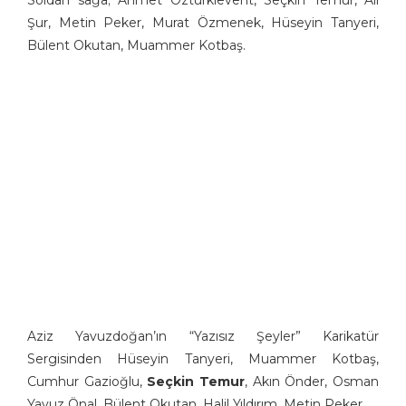
Soldan sağa; Ahmet Öztürklevent, Seçkin Temur, Ali
Şur, Metin Peker, Murat Özmenek, Hüseyin Tanyeri,
Bülent Okutan, Muammer Kotbaş.
Aziz Yavuzdoğan’ın “Yazısız Şeyler” Karikatür
Sergisinden Hüseyin Tanyeri, Muammer Kotbaş,
Cumhur Gazioğlu,
Seçkin Temur
, Akın Önder, Osman