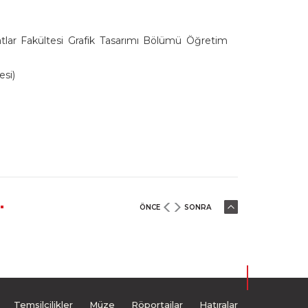
tlar Fakültesi Grafik Tasarımı Bölümü Öğretim
esi)
ÖNCE
SONRA
Temsilcilikler
Müze
Röportajlar
Hatıralar