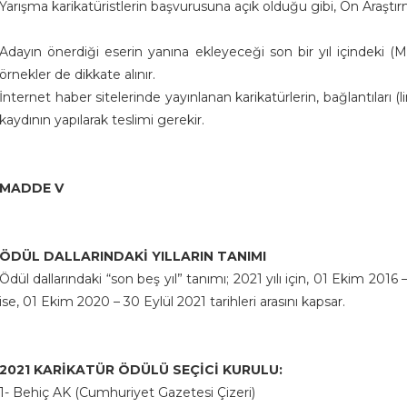
Yarışma karikatüristlerin başvurusuna açık olduğu gibi, Ön Araştı
Adayın önerdiği eserin yanına ekleyeceği son bir yıl içindeki (
örnekler de dikkate alınır.
İnternet haber sitelerinde yayınlanan karikatürlerin, bağlantıları (li
kaydının yapılarak teslimi gerekir.
MADDE V
ÖDÜL DALLARINDAKİ YILLARIN TANIMI
Ödül dallarındaki “son beş yıl” tanımı; 2021 yılı için, 01 Ekim 2016 – 
ise, 01 Ekim 2020 – 30 Eylül 2021 tarihleri arasını kapsar.
2021 KARİKATÜR ÖDÜLÜ SEÇİCİ KURULU:
1- Behiç AK (Cumhuriyet Gazetesi Çizeri)