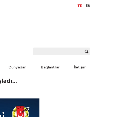
TR
EN
Dünyadan
Bağlantılar
İletişim
şladı…