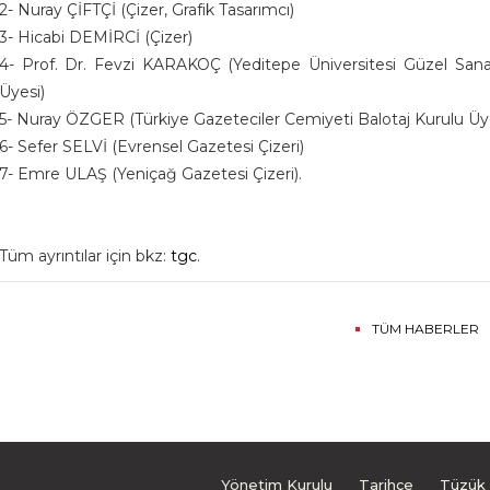
2- Nuray ÇİFTÇİ (Çizer, Grafik Tasarımcı)
3- Hicabi DEMİRCİ (Çizer)
4- Prof. Dr. Fevzi KARAKOÇ (Yeditepe Üniversitesi Güzel Sana
Üyesi)
5- Nuray ÖZGER (Türkiye Gazeteciler Cemiyeti Balotaj Kurulu Üy
6- Sefer SELVİ (Evrensel Gazetesi Çizeri)
7- Emre ULAŞ (Yeniçağ Gazetesi Çizeri).
Tüm ayrıntılar için bkz:
tgc
.
TÜM HABERLER
Yönetim Kurulu
Tarihçe
Tüzük