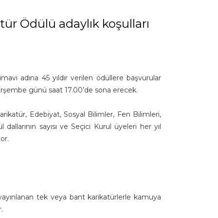
ür Ödülü adaylık koşulları
avi adına 45 yıldır verilen ödüllere başvurular
 Perşembe günü saat 17.00’de sona erecek.
ikatür, Edebiyat, Sosyal Bilimler, Fen Bilimleri,
dallarının sayısı ve Seçici Kurul üyeleri her yıl
yor.
e yayınlanan tek veya bant karikatürlerle kamuya
r.