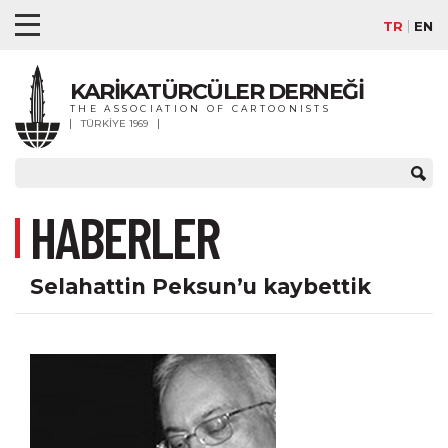
TR
EN
KARİKATÜRCÜLER DERNEĞİ
THE ASSOCIATION OF CARTOONISTS
TÜRKİYE 1969
HABERLER
Selahattin Peksun’u kaybettik