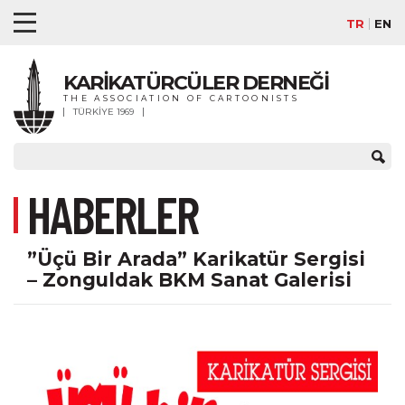
TR
EN
KARİKATÜRCÜLER DERNEĞİ
THE ASSOCIATION OF CARTOONISTS
TÜRKİYE 1969
HABERLER
”Üçü Bir Arada” Karikatür Sergisi
– Zonguldak BKM Sanat Galerisi