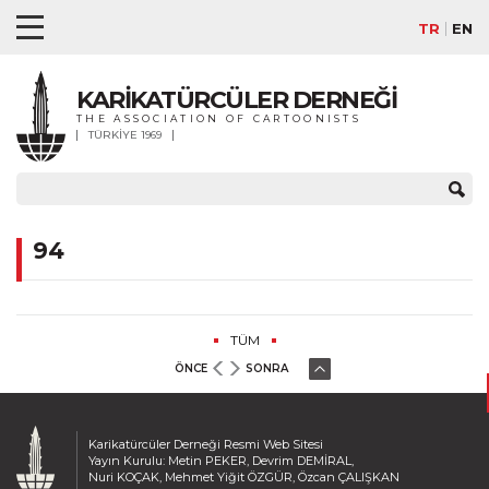
TR
EN
KARİKATÜRCÜLER DERNEĞİ
THE ASSOCIATION OF CARTOONISTS
TÜRKİYE 1969
94
TÜM
ÖNCE
SONRA
Karikatürcüler Derneği Resmi Web Sitesi
Yayın Kurulu: Metin PEKER, Devrim DEMİRAL,
Nuri KOÇAK, Mehmet Yiğit ÖZGÜR, Özcan ÇALIŞKAN