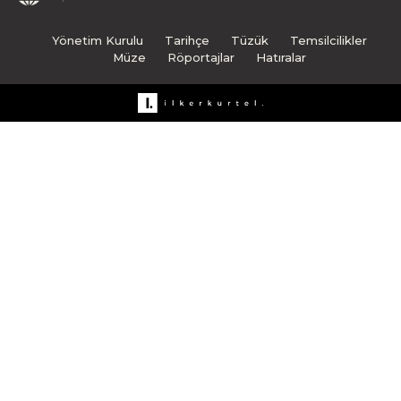
Yönetim Kurulu
Tarihçe
Tüzük
Temsilcilikler
Müze
Röportajlar
Hatıralar