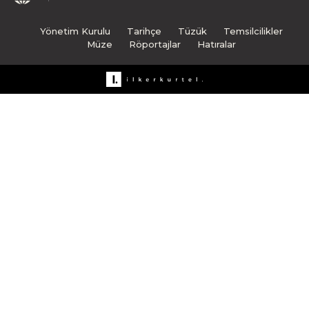
Yönetim Kurulu
Tarihçe
Tüzük
Temsilcilikler
Müze
Röportajlar
Hatıralar