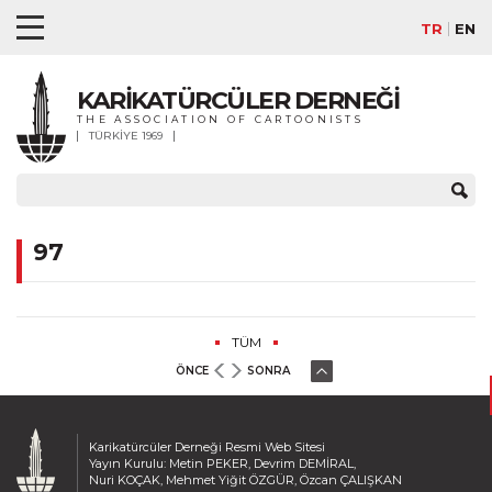
TR
EN
KARİKATÜRCÜLER DERNEĞİ
THE ASSOCIATION OF CARTOONISTS
TÜRKİYE 1969
97
TÜM
ÖNCE
SONRA
Karikatürcüler Derneği Resmi Web Sitesi
Yayın Kurulu: Metin PEKER, Devrim DEMİRAL,
Nuri KOÇAK, Mehmet Yiğit ÖZGÜR, Özcan ÇALIŞKAN