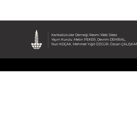
Karikatürcüler Derneği Resmi Web Sitesi
Yayın Kurulu: Metin PEKER, Devrim DEMİRAL,
Nuri KOÇAK, Mehmet Yiğit ÖZGÜR, Özcan ÇALIŞKA