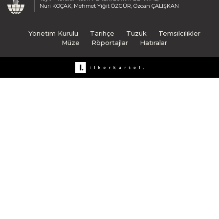
Nuri KOÇAK, Mehmet Yiğit ÖZGÜR, Özcan ÇALIŞKAN
Yönetim Kurulu
Tarihçe
Tüzük
Temsilcilikler
Müze
Röportajlar
Hatıralar