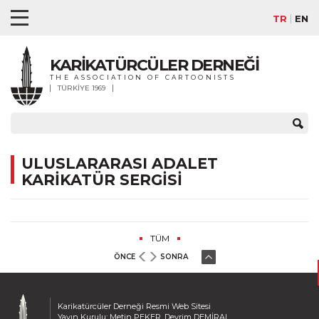
TR
EN
KARİKATÜRCÜLER DERNEĞİ
THE ASSOCIATION OF CARTOONISTS
TÜRKİYE 1969
ULUSLARARASI ADALET
KARİKATÜR SERGİSİ
TÜM
ÖNCE
SONRA
Karikatürcüler Derneği Resmi Web Sitesi
Yayın Kurulu: Metin PEKER, Devrim DEMİRAL,