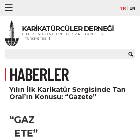
TR
EN
KARİKATÜRCÜLER DERNEĞİ
THE ASSOCIATION OF CARTOONISTS
TÜRKİYE 1969
HABERLER
Yılın İlk Karikatür Sergisinde Tan
Oral’ın Konusu: “Gazete”
“GAZ
ETE”