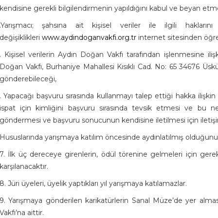
kendisine gerekli bilgilendirmenin yapıldığını kabul ve beyan etm
.Yarışmacı; şahsına ait kişisel veriler ile ilgili hakları
değişiklikleri
www.aydindoganvakfi.org.tr
internet sitesinden öğr
. Kişisel verilerin Aydın Doğan Vakfı tarafından işlenmesine ili
Doğan Vakfı, Burhaniye Mahallesi Kısıklı Cad. No: 65 34676 Üsküd
gönderebileceği,
. Yapacağı başvuru sırasında kullanmayı talep ettiği hakka ilişkin aç
ispat için kimliğini başvuru sırasında tevsik etmesi ve bu ned
göndermesi ve başvuru sonucunun kendisine iletilmesi için iletişi
Hususlarında yarışmaya katılım öncesinde aydınlatılmış olduğun
7. İlk üç dereceye girenlerin, ödül törenine gelmeleri için ger
karşılanacaktır.
8. Jüri üyeleri, üyelik yaptıkları yıl yarışmaya katılamazlar.
9. Yarışmaya gönderilen karikatürlerin Sanal Müze’de yer al
Vakfı’na aittir.