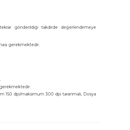
tekrar gönderildiği takdirde değerlendirmeye
lması gerekmektedir.
z.
ı gerekmektedir.
mum 150 dpi/maksimum 300 dpi taranmalı, Dosya