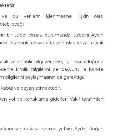
ektedir.
nı ve bu verilerin işlenmesine ilişkin olası
enebileceği
şkin bir talebi olması durumunda, talebini Aydın
ar Istanbul/Türkiye adresine ıslak imzalı olarak
ık ve anlaşılır bilgi vermesi, ilgili kişi olduğunu
enle kimlik bilgilerini de başvuru ile birlikte
m bilgilerini paylaşmasının da gerektiği,
u kabul ve beyan etmektedir.
eken yol ve konaklama giderleri Vakıf tarafından
ması konusunda karar verme yetkisi Aydın Doğan