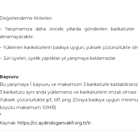
Değerlendirme Kriterleri
– Yarışmamıza daha önceki yıllarda gönderilen karikatürler 
alınamayacaktır.
– Yüklenen karikatürlerin baskıya uygun, yüksek çözünürlükte o
– Jüri üyeleri, üyelik yaptıkları yıl yarışmaya katılamazlar.
Başvuru
Bu yarışmaya 1 başvuru ve maksimum 3 karikatürle katılabilirsini
3 karikatürü aynı anda yüklemeniz ve karikatürlerin imzalı olmas
Yüksek çözünürlükte jpf, tiff, png (Dosya baskıya uygun mini
boyutu maksimum 10MB)
*
Kaynak:
https://cc.aydindoganvakfi.org.tr/tr
.