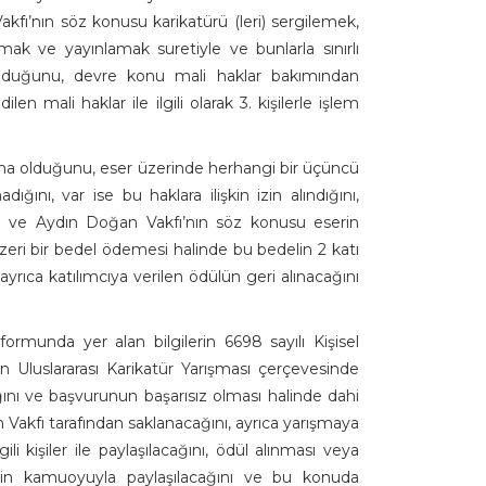
fı’nın söz konusu karikatürü (leri) sergilemek,
mak ve yayınlamak suretiyle ve bunlarla sınırlı
 olduğunu, devre konu mali haklar bakımından
en mali haklar ile ilgili olarak 3. kişilerle işlem
 olduğunu, eser üzerinde herhangi bir üçüncü
ını, var ise bu haklara ilişkin izin alındığını,
esi ve Aydın Doğan Vakfı’nın söz konusu eserin
eri bir bedel ödemesi halinde bu bedelin 2 katı
rıca katılımcıya verilen ödülün geri alınacağını
ormunda yer alan bilgilerin 6698 sayılı Kişisel
Uluslararası Karikatür Yarışması çerçevesinde
ağını ve başvurunun başarısız olması halinde dahi
 Vakfı tarafından saklanacağını, ayrıca yarışmaya
lgili kişiler ile paylaşılacağını, ödül alınması veya
inin kamuoyuyla paylaşılacağını ve bu konuda