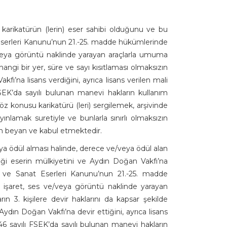
karikatürün (lerin) eser sahibi olduğunu ve bu
t Eserleri Kanunu’nun 21.-25. madde hükümlerinde
eya görüntü naklinde yarayan araçlarla umuma
angi bir yer, süre ve sayı kısıtlaması olmaksızın
fı’na lisans verdiğini, ayrıca lisans verilen mali
FSEK’da sayılı bulunan manevi hakların kullanım
z konusu karikatürü (leri) sergilemek, arşivinde
nlamak suretiyle ve bunlarla sınırlı olmaksızın
en beyan ve kabul etmektedir.
eya ödül alması halinde, derece ve/veya ödül alan
iği eserin mülkiyetini ve Aydın Doğan Vakfı’na
kir ve Sanat Eserleri Kanunu’nun 21.-25. madde
işaret, ses ve/veya görüntü naklinde yarayan
ın 3. kişilere devir haklarını da kapsar şekilde
Aydın Doğan Vakfı’na devir ettiğini, ayrıca lisans
46 sayılı FSEK’da sayılı bulunan manevi hakların