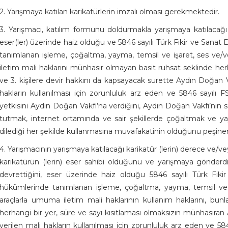
2. Yarışmaya katılan karikatürlerin imzalı olması gerekmektedir.
3. Yarışmacı, katılım formunu doldurmakla yarışmaya katılacağı 
eser(ler) üzerinde haiz olduğu ve 5846 sayılı Türk Fikir ve Sana
tanımlanan işleme, çoğaltma, yayma, temsil ve işaret, ses ve/v
iletim mali haklarını münhasır olmayan basit ruhsat seklinde herh
ve 3. kişilere devir hakkını da kapsayacak surette Aydın Doğan Vak
hakların kullanılması için zorunluluk arz eden ve 5846 sayılı 
yetkisini Aydın Doğan Vakfı’na verdiğini, Aydın Doğan Vakfı’nın sö
tutmak, internet ortamında ve sair şekillerde çoğaltmak ve yayı
dilediği her şekilde kullanmasına muvafakatinin olduğunu peşin
4. Yarışmacının yarışmaya katılacağı karikatür (lerin) derece ve/v
karikatürün (lerin) eser sahibi olduğunu ve yarışmaya gönderd
devrettiğini, eser üzerinde haiz olduğu 5846 sayılı Türk Fi
hükümlerinde tanımlanan işleme, çoğaltma, yayma, temsil ve 
araçlarla umuma iletim mali haklarının kullanım haklarını, bunlar
herhangi bir yer, süre ve sayı kısıtlaması olmaksızın münhasıran 
verilen mali hakların kullanılması için zorunluluk arz eden ve 58