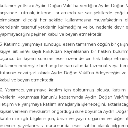
kullanım yetkisini Aydın Doğan Vakfı’na verdiğini Aydın Doğan Vak
arşivinde tutmak, internet ortamında ve sair şekillerde çoğalt
olmaksızın dilediği her şekilde kullanmasına muvafakatinin
kendisinin tasarruf yetkisinin kalmadığını ve bu nedenle devir edil
yapmayacağını peşinen kabul ve beyan etmektedir.
5. Katılımcı, yarışmaya sunduğu eserin tamamen özgün bir çalışma
kişiye ait 5846 sayılı FSEK’dan kaynaklanan bir hakkın bulunmadığ
üçüncü bir kişinin sunulan eser üzerinde bir hak talep etm
kullanımı nedeniyle herhangi bir nam altında tazminat veya benz
tutarının cezai şart olarak Aydın Doğan Vakfı’na ödeyeceğini ve ay
kabul ve beyan etmektedir.
6. Yarışmacı, yarışmaya katılım için doldurmuş olduğu katılım f
Verilerin Korunması Kanun’u kapsamında Aydın Doğan Vakfı’nın 
iletişim ve yarışmaya katılım amaçlarıyla işleneceğini, aktarılac
kişisel verilerin mevzuatın öngördüğü süre boyunca Aydın Doğan
katılım ile ilgili bilgilerin jüri, basın ve yayın organları ve diğer i
eserinin yayınlanması durumunda eser sahibi olarak bilgiler