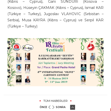
(Kıbrıs – Cyprus), Gani SUNDURİ (Kosova –
Kosovo), Hüseyin ÇAKMAK (Kıbrıs – Cyprus), İsmail KAR
(Türkiye – Turkey), Jugoslav VLAHOVIC (Sırbistan –
Serbia), Musa KAYRA (Kıbrıs – Cyprus) ve Serpil KAR
(Türkiye – Turkey)
TÜM HABERLER
ÖNCE
SONRA