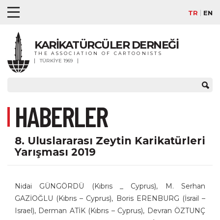
TR
EN
KARİKATÜRCÜLER DERNEĞİ
THE ASSOCIATION OF CARTOONISTS
TÜRKİYE 1969
HABERLER
8. Uluslararası Zeytin Karikatürleri
Yarışması 2019
Nidai GÜNGÖRDÜ (Kıbrıs _ Cyprus), M. Serhan
GAZİOĞLU (Kıbrıs – Cyprus), Boris ERENBURG (İsrail –
Israel), Derman ATİK (Kıbrıs – Cyprus), Devran ÖZTUNÇ