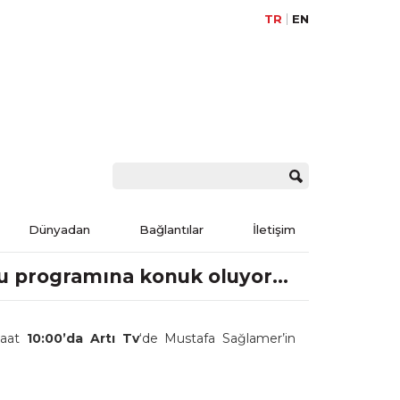
TR
EN
Dünyadan
Bağlantılar
İletişim
onu programına konuk oluyor…
saat
10:00’da Artı Tv
‘de Mustafa Sağlamer’in