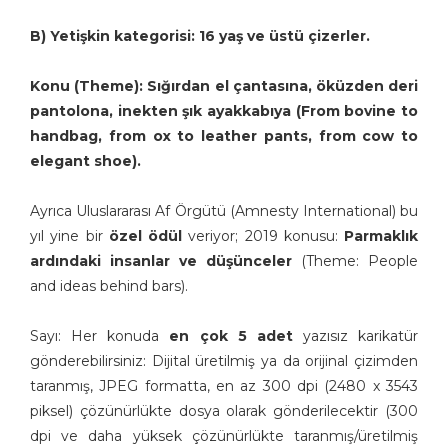
B) Yetişkin kategorisi: 16 yaş ve üstü çizerler.
Konu (Theme): Sığırdan el çantasına, öküzden deri
pantolona, inekten şık ayakkabıya (From bovine to
handbag, from ox to leather pants, from cow to
elegant shoe).
Ayrıca Uluslararası Af Örgütü (Amnesty International) bu
yıl yine bir
özel ödül
veriyor; 2019 konusu:
Parmaklık
ardındaki insanlar ve düşünceler
(Theme: People
and ideas behind bars).
Sayı: Her konuda
en çok 5 adet
yazısız karikatür
gönderebilirsiniz: Dijital üretilmiş ya da orijinal çizimden
taranmış, JPEG formatta, en az 300 dpi (2480 x 3543
piksel) çözünürlükte dosya olarak gönderilecektir (300
dpi ve daha yüksek çözünürlükte taranmış/üretilmiş