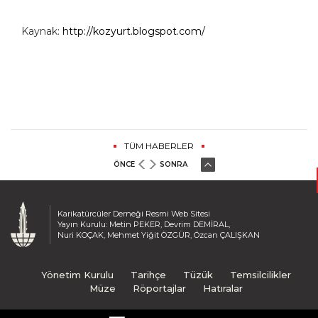
Kaynak:
http://kozyurt.blogspot.com/
TÜM HABERLER
ÖNCE
SONRA
Karikatürcüler Derneği Resmi Web Sitesi
Yayın Kurulu: Metin PEKER, Devrim DEMİRAL,
Nuri KOÇAK, Mehmet Yiğit ÖZGÜR, Özcan ÇALIŞKAN
Yönetim Kurulu
Tarihçe
Tüzük
Temsilcilikler
Müze
Röportajlar
Hatıralar