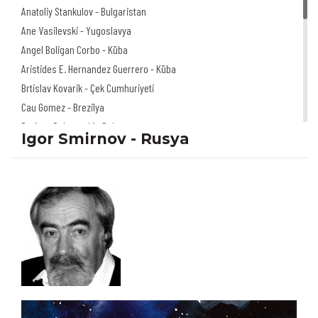
Anatoliy Stankulov - Bulgaristan
Ane Vasilevski - Yugoslavya
Angel Boligan Corbo - Küba
Aristides E. Hernandez Guerrero - Küba
Brtislav Kovarik - Çek Cumhuriyeti
Cau Gomez - Brezilya
Dariusz Dabrowski - Polonya
Igor Smirnov - Rusya
Doru Axinte - Romanya
Florian Doru Crihana - Romanya
Igor Smirnov - Rusya
Izabela Kowalska
Wieczorek - Polonya
Jano Valter - Slovakya
Jerzy Głuszek - Polonya
Klaus Pitter - Avusturya
Mariusz Stawarski - Polonya
Michel Moro Gomez - Küba