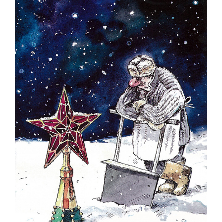
Milko Dikov - Bulgaristan
Nekra Nexhat Krasniqi - Arnavutluk
Oleg Dergachov - Rusya
Oleg Gutsol - Ukrayna
Oleksy Kustovsky - Ukraine
Oto Reisinger - Hırvatistan
Pavel Constantin - Romanya
Shaun Tan - Avustralya
Silvano Mello - Brezilya
Sunnerberg Constantin - Belçika
Valentin Druzhinin - Rusya
Victor Kudin - Ukrayna
Vladimir Kazanevsky - Ukrayna
Zygmunt Zaradkiewicz - Polonya