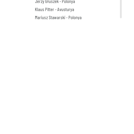
Jerzy Głuszek - Polonya
Klaus Pitter - Avusturya
Mariusz Stawarski - Polonya
Michel Moro Gomez - Küba
Milko Dikov - Bulgaristan
Nekra Nexhat Krasniqi - Arnavutluk
Oleg Dergachov - Rusya
Oleg Gutsol - Ukrayna
Oleksy Kustovsky - Ukraine
Oto Reisinger - Hırvatistan
Pavel Constantin - Romanya
Shaun Tan - Avustralya
Silvano Mello - Brezilya
Sunnerberg Constantin - Belçika
Valentin Druzhinin - Rusya
Victor Kudin - Ukrayna
Vladimir Kazanevsky - Ukrayna