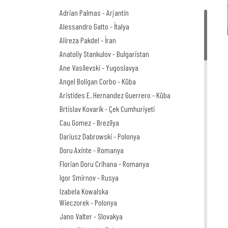
Adrian Palmas - Arjantin
Alessandro Gatto - İtalya
Alireza Pakdel - İran
Anatoliy Stankulov - Bulgaristan
Ane Vasilevski - Yugoslavya
Angel Boligan Corbo - Küba
Aristides E. Hernandez Guerrero - Küba
Brtislav Kovarik - Çek Cumhuriyeti
Cau Gomez - Brezilya
Dariusz Dabrowski - Polonya
Doru Axinte - Romanya
Florian Doru Crihana - Romanya
Igor Smirnov - Rusya
Izabela Kowalska
Wieczorek - Polonya
Jano Valter - Slovakya