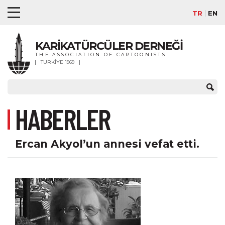
TR
EN
KARİKATÜRCÜLER DERNEĞİ
THE ASSOCIATION OF CARTOONISTS
TÜRKİYE 1969
HABERLER
Ercan Akyol’un annesi vefat etti.