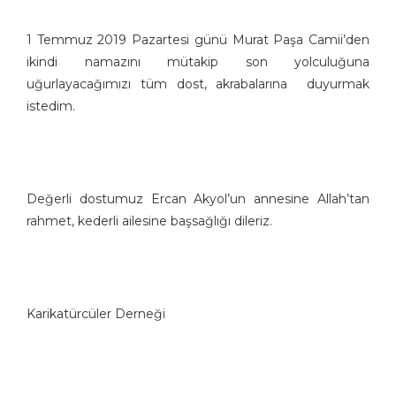
1 Temmuz 2019 Pazartesi günü Murat Paşa Camii’den
ikindi namazını mütakip son yolculuğuna
uğurlayacağımızı tüm dost, akrabalarına duyurmak
istedim.
Değerli dostumuz Ercan Akyol’un annesine Allah’tan
rahmet, kederli ailesine başsağlığı dileriz.
Karikatürcüler Derneği