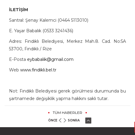
İLETİŞİM
Santral: Şenay Kalemci (0464 5113010)
E. Yaşar Babalık (0533 3241436)
Adres: Fındıklı Belediyesi, Merkez Mah.8. Cad. No:5A
53700, Fındıklı / Rize
E-Posta
eybabalik@gmail.com
Web
www.findikli.bel.tr
Not: Fındıklı Belediyesi gerek görülmesi durumunda bu
şartnamede değişiklik yapma hakkını saklı tutar.
TÜM HABERLER
ÖNCE
SONRA