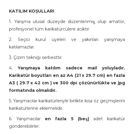
KATILIM KOŞULLARI
1. Yarışma ulusal düzeyde düzenlenmiş̧ olup amatör,
profesyonel tüm karikatürcülere acıktır.
2. Seçici kurul üyeleri ve yakınları yarışmaya
katılamazlar.
3. Çizim tekniği serbesttir.
4.
Yarışmaya katılım sadece mail yoluyladır.
Karikatür boyutları en az A4 (21 x 29.7 cm) en fazla
A3 ( 29.7 x 42 cm ) ve 300 dpi çözünürlükte ve jpg
formatında olmalıdır.
5. Yarışmacılar karikatürleriyle birlikte kısa öz geçmişlerini
karikatürlerine eklemelidir.
6. Yarışmacılar
en fazla 5 (beş̧)
adet karikatür
gönderebilirler.