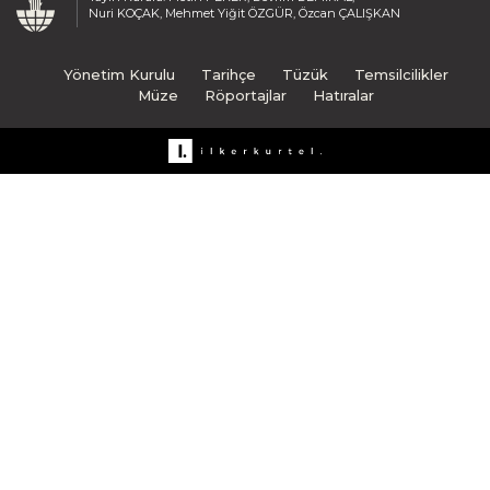
Nuri KOÇAK, Mehmet Yiğit ÖZGÜR, Özcan ÇALIŞKAN
Yönetim Kurulu
Tarihçe
Tüzük
Temsilcilikler
Müze
Röportajlar
Hatıralar