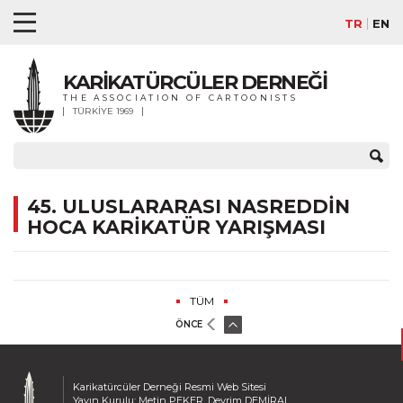
TR
EN
KARİKATÜRCÜLER DERNEĞİ
THE ASSOCIATION OF CARTOONISTS
TÜRKİYE 1969
45. ULUSLARARASI NASREDDİN
HOCA KARİKATÜR YARIŞMASI
TÜM
ÖNCE
Karikatürcüler Derneği Resmi Web Sitesi
Yayın Kurulu: Metin PEKER, Devrim DEMİRAL,