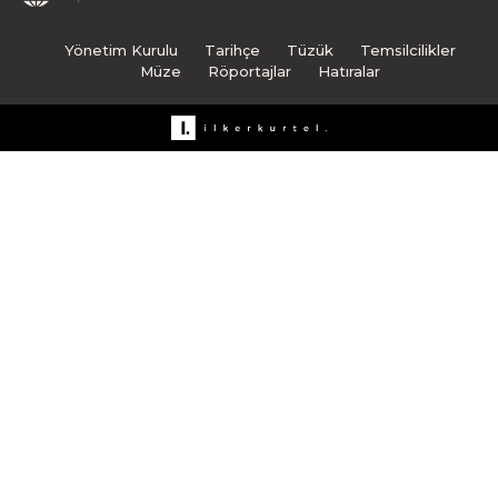
Yönetim Kurulu
Tarihçe
Tüzük
Temsilcilikler
Müze
Röportajlar
Hatıralar