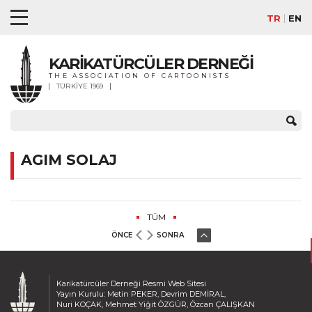
TR
EN
KARİKATÜRCÜLER DERNEĞİ
THE ASSOCIATION OF CARTOONISTS
TÜRKİYE 1969
AGIM SOLAJ
TÜM
ÖNCE
SONRA
Karikatürcüler Derneği Resmi Web Sitesi
Yayın Kurulu: Metin PEKER, Devrim DEMİRAL,
Nuri KOÇAK, Mehmet Yiğit ÖZGÜR, Özcan ÇALIŞKAN