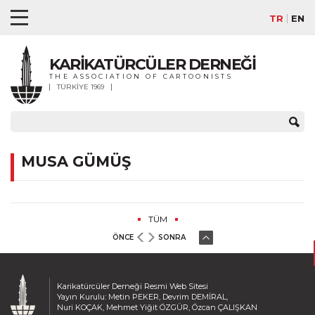
TR
EN
KARİKATÜRCÜLER DERNEĞİ
THE ASSOCIATION OF CARTOONISTS
TÜRKİYE 1969
MUSA GÜMÜŞ
TÜM
ÖNCE
SONRA
Karikatürcüler Derneği Resmi Web Sitesi
Yayın Kurulu: Metin PEKER, Devrim DEMİRAL,
Nuri KOÇAK, Mehmet Yiğit ÖZGÜR, Özcan ÇALIŞKAN