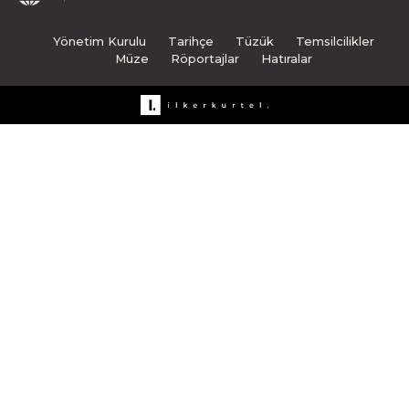
Yönetim Kurulu
Tarihçe
Tüzük
Temsilcilikler
Müze
Röportajlar
Hatıralar