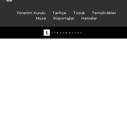
Yönetim Kurulu
Tarihçe
Tüzük
Temsilcilikler
Müze
Röportajlar
Hatıralar