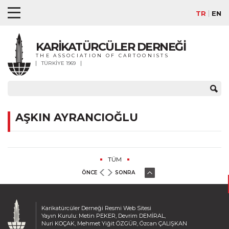
TR
EN
KARİKATÜRCÜLER DERNEĞİ
THE ASSOCIATION OF CARTOONISTS
TÜRKİYE 1969
AŞKIN AYRANCIOĞLU
TÜM
ÖNCE
SONRA
Karikatürcüler Derneği Resmi Web Sitesi
Yayın Kurulu: Metin PEKER, Devrim DEMİRAL,
Nuri KOÇAK, Mehmet Yiğit ÖZGÜR, Özcan ÇALIŞKAN