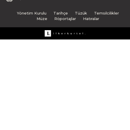
Yönetim Kurulu
Tarihçe
Tüzük
Temsilcilikler
Müze
Röportajlar
Hatıralar