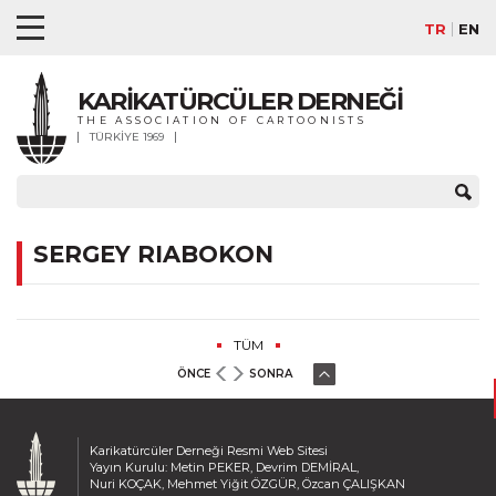
TR
EN
KARİKATÜRCÜLER DERNEĞİ
THE ASSOCIATION OF CARTOONISTS
TÜRKİYE 1969
SERGEY RIABOKON
TÜM
ÖNCE
SONRA
Karikatürcüler Derneği Resmi Web Sitesi
Yayın Kurulu: Metin PEKER, Devrim DEMİRAL,
Nuri KOÇAK, Mehmet Yiğit ÖZGÜR, Özcan ÇALIŞKAN