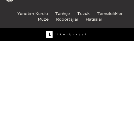
Yönetim Kurulu
Tarihçe
Tüzük
Temsilcilikler
Müze
Röportajlar
Hatıralar