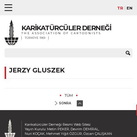
TR
EN
KARİKATÜRCÜLER DERNEĞİ
THE ASSOCIATION OF CARTOONISTS
TÜRKİYE 1969
JERZY GLUSZEK
TÜM
SONRA
Karikatürcüler Derneği Resmi Web Sitesi
Yayın Kurulu: Metin PEKER, Devrim DEMİRAL,
Nuri KOÇAK, Mehmet Yiğit ÖZGÜR, Özcan ÇALIŞKAN