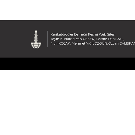
Karikatürcüler Derneği Resmi Web Sitesi
Yayın Kurulu: Metin PEKER, Devrim DEMİRAL,
Nuri KOÇAK, Mehmet Yiğit ÖZGÜR, Özcan ÇALIŞKA